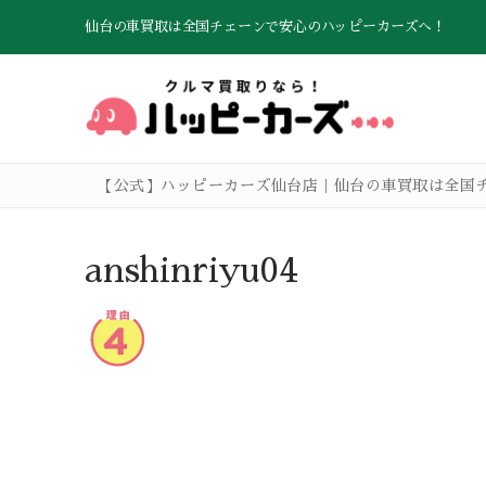
コ
仙台の車買取は全国チェーンで安心のハッピーカーズへ！
ン
テ
ン
ツ
へ
ス
【公式】ハッピーカーズ仙台店｜仙台の車買取は全国
キ
ッ
プ
TOP
anshinriyu04
お車買取の流れ
クルマ売却Q&A
高価買取のこだ
査定お申し込み
会社概要