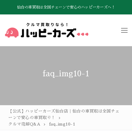
コ
仙台の車買取は全国チェーンで安心のハッピーカーズへ！
ン
テ
ン
ツ
へ
ス
キ
ッ
プ
TOP
faq_img10-1
お車買取の流れ
クルマ売却Q&A
高価買取のこだわり
【公式】ハッピーカーズ仙台店｜仙台の車買取は全国チェ
ーンで安心の車買取り！
査定お申し込み
クルマ売却Q&A
faq_img10-1
会社概要