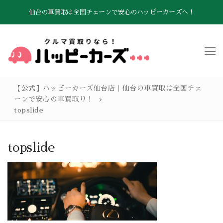
コ
仙台の車買取は全国チェーンで安心のハッピーカーズへ！
ン
テ
ン
ツ
へ
ス
【公式】ハッピーカーズ仙台店｜仙台の車買取は全国チェ
キ
ーンで安心の車買取り！
ッ
topslide
プ
TOP
お車買取の流れ
topslide
クルマ売却Q&A
高価買取のこだわり
査定お申し込み
会社概要