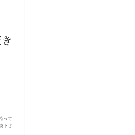
だき
持って
談下さ