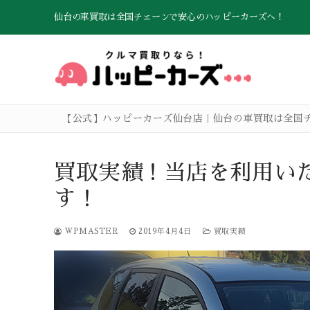
コ
仙台の車買取は全国チェーンで安心のハッピーカーズへ！
ン
テ
ン
ツ
へ
ス
【公式】ハッピーカーズ仙台店｜仙台の車買取は全国
キ
ッ
プ
TOP
買取実績！当店を利用い
お車買取の流れ
す！
クルマ売却Q&A
WPMASTER
2019年4月4日
買取実績
高価買取のこだ
査定お申し込み
会社概要